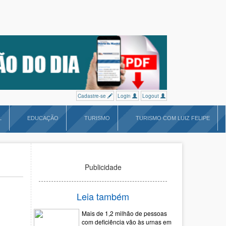
Cadastre-se
Login
Logout
L
EDUCAÇÃO
TURISMO
TURISMO COM LUIZ FELIPE
Publicidade
Leia também
Mais de 1,2 milhão de pessoas
com deficiência vão às urnas em