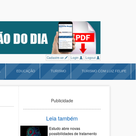
Cadastre-se
Login
Logout
L
EDUCAÇÃO
TURISMO
TURISMO COM LUIZ FELIPE
Publicidade
Leia também
Estudo abre novas
possibilidades de tratamento