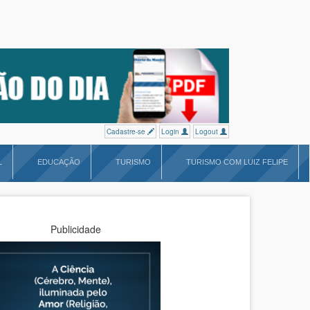
Cadastre-se
Login
Logout
L
EDUCAÇÃO
TURISMO
TURISMO COM LUIZ FELIPE
Publicidade