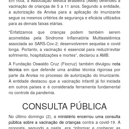
Em nota, a Associação Médica Brasileira (AMB) defendeu a
vacinação de crianças de 5 a 11 anos. Segundo a entidade,
a autorização da Anvisa para a aplicação do imunizante
segue os mesmos critérios de segurança e eficácia utilizados
para as demais faixas etárias.
“Enfatizamos que crianças podem também serem
acometidas pela Síndrome Inflamatória Multissistêmica
associada ao SARS-Cov-2; desenvolverem sequelas e covid
longa. Portanto, a vacinação é essencial para reduzir/evitar
sofrimento, hospitalizações e mortes”, declarou a AMB.
A Fundação Oswaldo Cruz (Fiocruz) também divulgou
nota
técnica
em que defende uma análise técnica rigorosa por
parte da Anvisa no processo de autorização do imunizante.
A entidade destacou que a vacinação infantil já foi iniciada
em outros países e é considerada ferramenta fundamental
no controle da pandemia.
CONSULTA PÚBLICA
No último domingo (2),
o ministério encerrou uma consulta
pública sobre a vacinação de crianças
contra a covid-19. A
proposta, segundo a pasta, era “informar e conhecer as