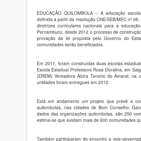
EDUCAÇÃO QUILOMBOLA – A educação escolar q
definida a partir da resolução CNE/SEB/MEC nº 08
diretrizes curriculares nacionais para a educaç
Pernambuco, desde 2012 o processo de construção
provação da lei proposta pelo Governo do Esta
comunidades serão beneficiados.
Em 2011, foram construídas duas escolas estaduai
Escola Estadual Professora Rosa Doralina, em Sal
(EREM) Vereadora Alzira Tenório do Amaral, na 
unidades foram entregues em 2012.
Está em andamento um projeto que prevê a cons
quilombolas, nas cidades de Bom Conselho, Gar
dados das organizações quilombolas, são 250 comu
estima-se que existam mais de 600 comunidades q
Também participaram do encontro a vice-governad