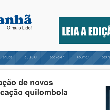
SAÚDE
CULTURA
ECONOMIA
POLÍTICA
GERA
tação de novos
ucação quilombola