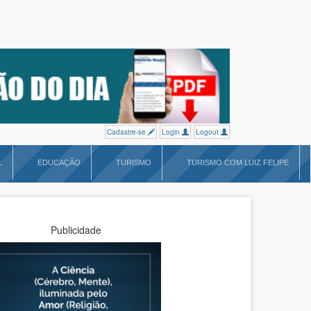
Cadastre-se
Login
Logout
L
EDUCAÇÃO
TURISMO
TURISMO COM LUIZ FELIPE
Publicidade