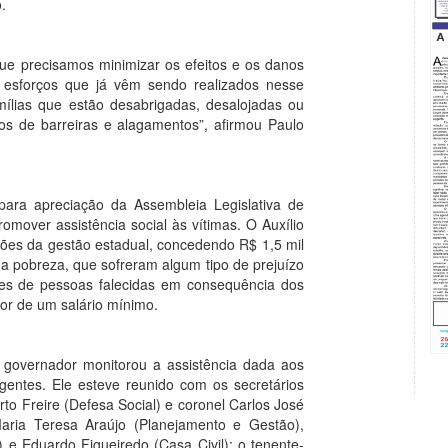
.
e precisamos minimizar os efeitos e os danos
esforços que já vêm sendo realizados nesse
amílias que estão desabrigadas, desalojadas ou
s de barreiras e alagamentos”, afirmou Paulo
 para apreciação da Assembleia Legislativa de
omover assistência social às vítimas. O Auxílio
ões da gestão estadual, concedendo R$ 1,5 mil
a pobreza, que sofreram algum tipo de prejuízo
tes de pessoas falecidas em consequência dos
lor de um salário mínimo.
governador monitorou a assistência dada aos
entes. Ele esteve reunido com os secretários
o Freire (Defesa Social) e coronel Carlos José
 Maria Teresa Araújo (Planejamento e Gestão),
) e Eduardo Figueiredo (Casa Civil); o tenente-