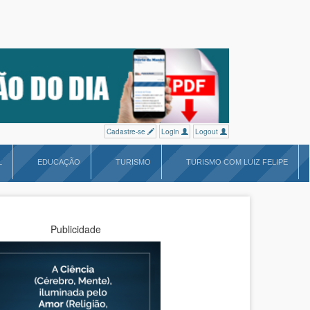
Cadastre-se
Login
Logout
L
EDUCAÇÃO
TURISMO
TURISMO COM LUIZ FELIPE
Publicidade