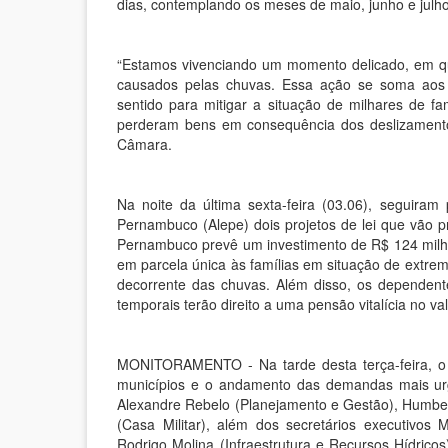
dias, contemplando os meses de maio, junho e julho
“Estamos vivenciando um momento delicado, em qu
causados pelas chuvas. Essa ação se soma aos 
sentido para mitigar a situação de milhares de f
perderam bens em consequência dos deslizamento
Câmara.
Na noite da última sexta-feira (03.06), seguiram
Pernambuco (Alepe) dois projetos de lei que vão pr
Pernambuco prevê um investimento de R$ 124 milh
em parcela única às famílias em situação de extrem
decorrente das chuvas. Além disso, os dependen
temporais terão direito a uma pensão vitalícia no va
MONITORAMENTO - Na tarde desta terça-feira, o 
municípios e o andamento das demandas mais urg
Alexandre Rebelo (Planejamento e Gestão), Humbert
(Casa Militar), além dos secretários executivos
Rodrigo Molina (Infraestrutura e Recursos Hídricos