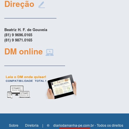
Direção
Beatriz H. F. de Gouveia
(81) 9 9696.0165
(81) 9 9871.0165
DM online
Sobre
Diretoria
|
®
diariodamanha-pe.com.br - Todos os direitos