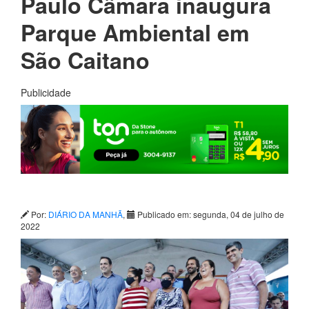
Paulo Câmara inaugura
Parque Ambiental em
São Caitano
Publicidade
Por:
DIÁRIO DA MANHÃ
,
Publicado em: segunda, 04 de julho de
2022