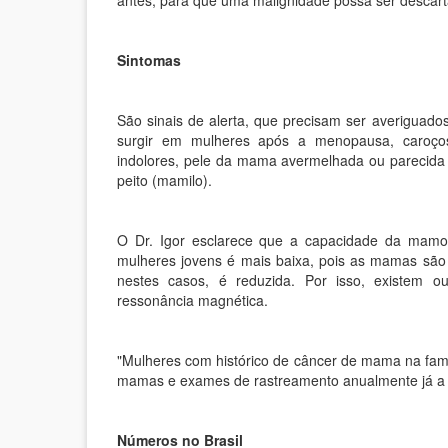
antes, para que uma malignidade possa ser descart
Sintomas
São sinais de alerta, que precisam ser averigua
surgir em mulheres após a menopausa, caroços 
indolores, pele da mama avermelhada ou parecida 
peito (mamilo).
O Dr. Igor esclarece que a capacidade da mamo
mulheres jovens é mais baixa, pois as mamas são
nestes casos, é reduzida. Por isso, existem o
ressonância magnética.
"Mulheres com histórico de câncer de mama na fam
mamas e exames de rastreamento anualmente já a pa
Números no Brasil