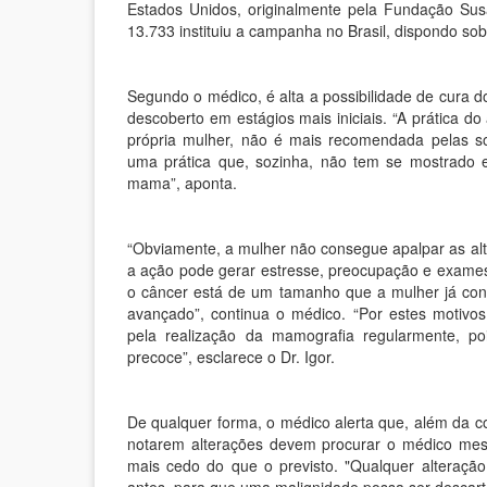
Estados Unidos, originalmente pela Fundação Su
13.733 instituiu a campanha no Brasil, dispondo so
Segundo o médico, é alta a possibilidade de cura
descoberto em estágios mais iniciais. “A prática d
própria mulher, não é mais recomendada pelas s
uma prática que, sozinha, não tem se mostrado e
mama”, aponta.
“Obviamente, a mulher não consegue apalpar as a
a ação pode gerar estresse, preocupação e exames
o câncer está de um tamanho que a mulher já con
avançado”, continua o médico. “Por estes motivo
pela realização da mamografia regularmente, po
precoce”, esclarece o Dr. Igor.
De qualquer forma, o médico alerta que, além da co
notarem alterações devem procurar o médico mesm
mais cedo do que o previsto. "Qualquer alteraçã