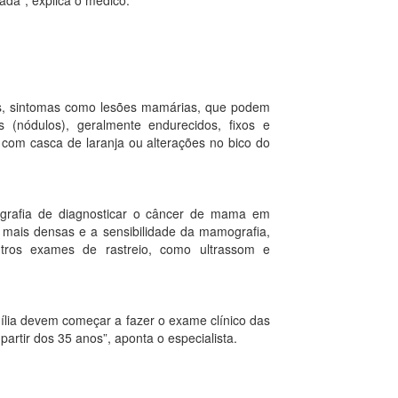
ada”, explica o médico.
dos, sintomas como lesões mamárias, que podem
(nódulos), geralmente endurecidos, fixos e
com casca de laranja ou alterações no bico do
grafia de diagnosticar o câncer de mama em
 mais densas e a sensibilidade da mamografia,
utros exames de rastreio, como ultrassom e
ília devem começar a fazer o exame clínico das
rtir dos 35 anos”, aponta o especialista.