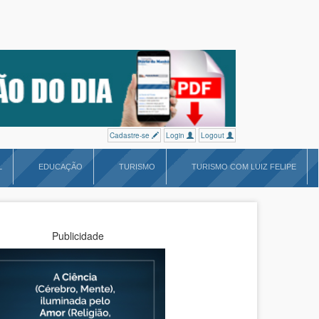
Cadastre-se
Login
Logout
L
EDUCAÇÃO
TURISMO
TURISMO COM LUIZ FELIPE
Publicidade