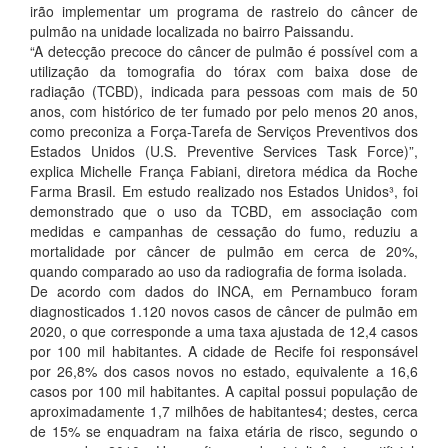
irão implementar um programa de rastreio do câncer de
pulmão na unidade localizada no bairro Paissandu.
“A detecção precoce do câncer de pulmão é possível com a
utilização da tomografia do tórax com baixa dose de
radiação (TCBD), indicada para pessoas com mais de 50
anos, com histórico de ter fumado por pelo menos 20 anos,
como preconiza a Força-Tarefa de Serviços Preventivos dos
Estados Unidos (U.S. Preventive Services Task Force)”,
explica Michelle França Fabiani, diretora médica da Roche
Farma Brasil. Em estudo realizado nos Estados Unidos³, foi
demonstrado que o uso da TCBD, em associação com
medidas e campanhas de cessação do fumo, reduziu a
mortalidade por câncer de pulmão em cerca de 20%,
quando comparado ao uso da radiografia de forma isolada.
De acordo com dados do INCA, em Pernambuco foram
diagnosticados 1.120 novos casos de câncer de pulmão em
2020, o que corresponde a uma taxa ajustada de 12,4 casos
por 100 mil habitantes. A cidade de Recife foi responsável
por 26,8% dos casos novos no estado, equivalente a 16,6
casos por 100 mil habitantes. A capital possui população de
aproximadamente 1,7 milhões de habitantes4; destes, cerca
de 15% se enquadram na faixa etária de risco, segundo o