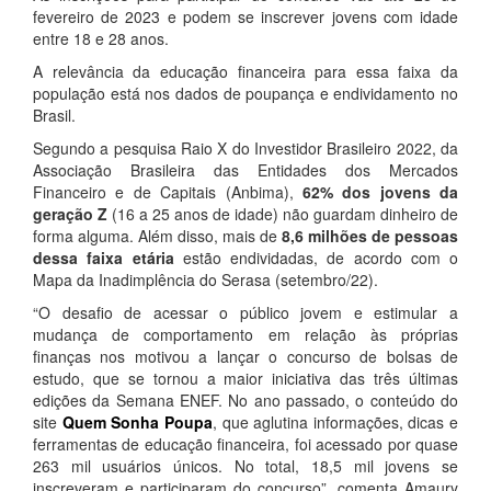
fevereiro de 2023 e podem se inscrever jovens com idade
entre 18 e 28 anos.
A relevância da educação financeira para essa faixa da
população está nos dados de poupança e endividamento no
Brasil.
Segundo a pesquisa Raio X do Investidor Brasileiro 2022, da
Associação Brasileira das Entidades dos Mercados
Financeiro e de Capitais (Anbima),
62% dos jovens da
geração Z
(16 a 25 anos de idade) não guardam dinheiro de
forma alguma. Além disso, mais de
8,6 milhões de pessoas
dessa faixa etária
estão endividadas, de acordo com o
Mapa da Inadimplência do Serasa (setembro/22).
“O desafio de acessar o público jovem e estimular a
mudança de comportamento em relação às próprias
finanças nos motivou a lançar o concurso de bolsas de
estudo, que se tornou a maior iniciativa das três últimas
edições da Semana ENEF. No ano passado, o conteúdo do
site
Quem Sonha Poupa
, que aglutina informações, dicas e
ferramentas de educação financeira, foi acessado por quase
263 mil usuários únicos. No total, 18,5 mil jovens se
inscreveram e participaram do concurso”, comenta Amaury