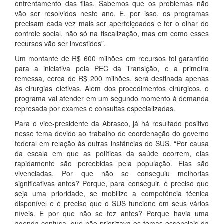
enfrentamento das filas. Sabemos que os problemas não
vão ser resolvidos neste ano. E, por isso, os programas
precisam cada vez mais ser aperfeiçoados e ter o olhar do
controle social, não só na fiscalização, mas em como esses
recursos vão ser investidos”.
Um montante de R$ 600 milhões em recursos foi garantido
para a iniciativa pela PEC da Transição, e a primeira
remessa, cerca de R$ 200 milhões, será destinada apenas
às cirurgias eletivas. Além dos procedimentos cirúrgicos, o
programa vai atender em um segundo momento à demanda
represada por exames e consultas especializadas.
Para o vice-presidente da Abrasco, já há resultado positivo
nesse tema devido ao trabalho de coordenação do governo
federal em relação às outras instâncias do SUS. “Por causa
da escala em que as políticas da saúde ocorrem, elas
rapidamente são percebidas pela população. Elas são
vivenciadas. Por que não se conseguiu melhorias
significativas antes? Porque, para conseguir, é preciso que
seja uma prioridade, se mobilize a competência técnica
disponível e é preciso que o SUS funcione em seus vários
níveis. E por que não se fez antes? Porque havia uma
agenda confusa, que não priorizava os temas essenciais da