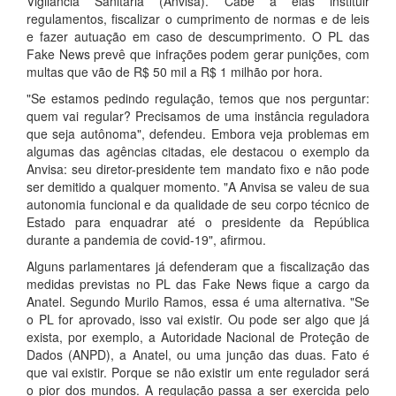
Vigilância Sanitária (Anvisa). Cabe a elas instituir
regulamentos, fiscalizar o cumprimento de normas e de leis
e fazer autuação em caso de descumprimento. O PL das
Fake News prevê que infrações podem gerar punições, com
multas que vão de R$ 50 mil a R$ 1 milhão por hora.
"Se estamos pedindo regulação, temos que nos perguntar:
quem vai regular? Precisamos de uma instância reguladora
que seja autônoma", defendeu. Embora veja problemas em
algumas das agências citadas, ele destacou o exemplo da
Anvisa: seu diretor-presidente tem mandato fixo e não pode
ser demitido a qualquer momento. "A Anvisa se valeu de sua
autonomia funcional e da qualidade de seu corpo técnico de
Estado para enquadrar até o presidente da República
durante a pandemia de covid-19", afirmou.
Alguns parlamentares já defenderam que a fiscalização das
medidas previstas no PL das Fake News fique a cargo da
Anatel. Segundo Murilo Ramos, essa é uma alternativa. "Se
o PL for aprovado, isso vai existir. Ou pode ser algo que já
exista, por exemplo, a Autoridade Nacional de Proteção de
Dados (ANPD), a Anatel, ou uma junção das duas. Fato é
que vai existir. Porque se não existir um ente regulador será
o pior dos mundos. A regulação passa a ser exercida pelo