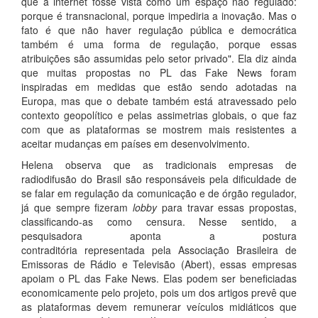
que a internet fosse vista como um espaço não regulado:
porque é transnacional, porque impediria a inovação. Mas o
fato é que não haver regulação pública e democrática
também é uma forma de regulação, porque essas
atribuições são assumidas pelo setor privado". Ela diz ainda
que muitas propostas no PL das Fake News foram
inspiradas em medidas que estão sendo adotadas na
Europa, mas que o debate também está atravessado pelo
contexto geopolítico e pelas assimetrias globais, o que faz
com que as plataformas se mostrem mais resistentes a
aceitar mudanças em países em desenvolvimento.
Helena observa que as tradicionais empresas de
radiodifusão do Brasil são responsáveis pela dificuldade de
se falar em regulação da comunicação e de órgão regulador,
já que sempre fizeram
lobby
para travar essas propostas,
classificando-as como censura. Nesse sentido, a
pesquisadora aponta a postura
contraditória representada pela Associação Brasileira de
Emissoras de Rádio e Televisão (Abert), essas empresas
apoiam o PL das Fake News. Elas podem ser beneficiadas
economicamente pelo projeto, pois um dos artigos prevê que
as plataformas devem remunerar veículos midiáticos que