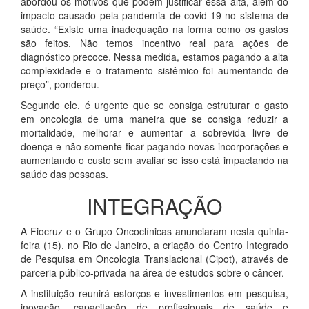
abordou os motivos que podem justificar essa alta, além do
impacto causado pela pandemia de covid-19 no sistema de
saúde. “Existe uma inadequação na forma como os gastos
são feitos. Não temos incentivo real para ações de
diagnóstico precoce. Nessa medida, estamos pagando a alta
complexidade e o tratamento sistêmico foi aumentando de
preço”, ponderou.
Segundo ele, é urgente que se consiga estruturar o gasto
em oncologia de uma maneira que se consiga reduzir a
mortalidade, melhorar e aumentar a sobrevida livre de
doença e não somente ficar pagando novas incorporações e
aumentando o custo sem avaliar se isso está impactando na
saúde das pessoas.
INTEGRAÇÃO
A Fiocruz e o Grupo Oncoclínicas anunciaram nesta quinta-
feira (15), no Rio de Janeiro, a criação do Centro Integrado
de Pesquisa em Oncologia Translacional (Cipot), através de
parceria público-privada na área de estudos sobre o câncer.
A instituição reunirá esforços e investimentos em pesquisa,
inovação, capacitação de profissionais de saúde e