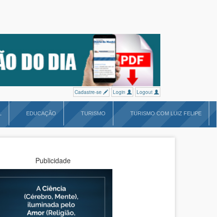
Cadastre-se
Login
Logout
L
EDUCAÇÃO
TURISMO
TURISMO COM LUIZ FELIPE
Publicidade