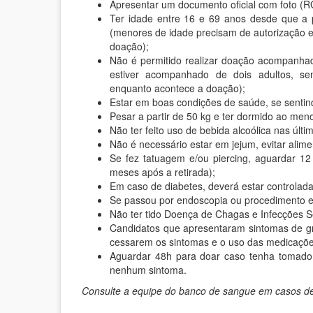
Apresentar um documento oficial com foto (
Ter idade entre 16 e 69 anos desde que a p
(menores de idade precisam de autorização 
doação);
Não é permitido realizar doação acompanha
estiver acompanhado de dois adultos, s
enquanto acontece a doação);
Estar em boas condições de saúde, se senti
Pesar a partir de 50 kg e ter dormido ao meno
Não ter feito uso de bebida alcoólica nas últi
Não é necessário estar em jejum, evitar alim
Se fez tatuagem e/ou piercing, aguardar 12
meses após a retirada);
Em caso de diabetes, deverá estar controlada 
Se passou por endoscopia ou procedimento 
Não ter tido Doença de Chagas e Infecções S
Candidatos que apresentaram sintomas de gr
cessarem os sintomas e o uso das medicaçõe
Aguardar 48h para doar caso tenha tomado 
nenhum sintoma.
Consulte a equipe do banco de sangue em casos de