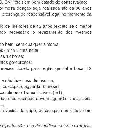
RG, CNH etc.) em bom estado de conservação;
rimeira doação seja realizada até os 60 anos
e presença do responsável legal no momento da
do de menores de 12 anos (exceto se o menor
endo necessário o revezamento dos mesmos
ndo bem, sem qualquer sintoma;
s 6h na última noite;
mas 12 horas;
entos gordurosos;
 meses. Exceto para região genital e boca (12
e não fazer uso de insulina;
endoscópico, aguardar 6 meses;
exualmente Transmissíveis (IST);
ipe e/ou resfriado devem aguardar 7 dias após
s;
a vacina da gripe, desde que não esteja com
 hipertensão, uso de medicamentos e cirurgias.