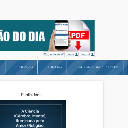
Cadastre-se
Login
Logout
L
EDUCAÇÃO
TURISMO
TURISMO COM LUIZ FELIPE
Publicidade