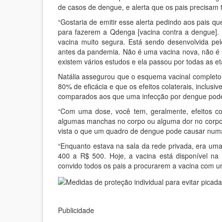
de casos de dengue, e alerta que os pais precisam t
“Gostaria de emitir esse alerta pedindo aos pais q
para fazerem a Qdenga [vacina contra a dengue].
vacina muito segura. Está sendo desenvolvida pel
antes da pandemia. Não é uma vacina nova, não é 
existem vários estudos e ela passou por todas as e
Natália assegurou que o esquema vacinal complet
80% de eficácia e que os efeitos colaterais, inclus
comparados aos que uma infecção por dengue pode
“Com uma dose, você tem, geralmente, efeitos col
algumas manchas no corpo ou alguma dor no corp
vista o que um quadro de dengue pode causar numa 
“Enquanto estava na sala da rede privada, era um
400 a R$ 500. Hoje, a vacina está disponível na
convido todos os pais a procurarem a vacina com ur
Publicidade