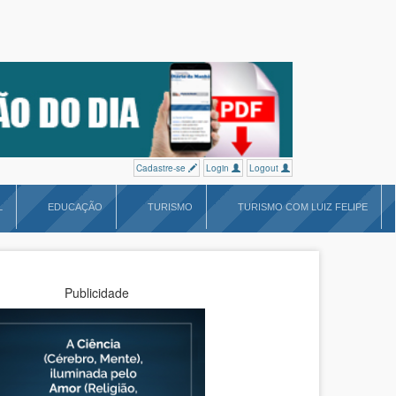
Cadastre-se
Login
Logout
L
EDUCAÇÃO
TURISMO
TURISMO COM LUIZ FELIPE
Publicidade