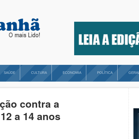
SAÚDE
CULTURA
ECONOMIA
POLÍTICA
GERA
ção contra a
 12 a 14 anos