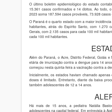
O último boletim epidemiológico do estado contab
15.361 casos confirmados e 14 óbitos. Ao todo, o
2023 soma 187.594 casos prováveis, 73.928 casos 
O Paraná é o quarto estado com a maior incidênci
habitantes, atrás do Espírito Santo, com 1.270 
Gerais, com 2.135 casos para cada 100 mil habitant
cada 100 mil habitantes.
ESTA
Além do Paraná, o Acre, Distrito Federal, Goiás 
etária de imunização contra a dengue para 14 ano
começou nesta quinta-feira a vacinação contra a d
Inicialmente, os estados haviam chamado apenas 
doses é limitado. Entretanto, diante da baixa pr
também adolescentes de 12 a 14 anos.
ALE
Há mais de 15 anos, a pediatra Natália Basto
adolescentes na capital federal. Em entrevista à Ag