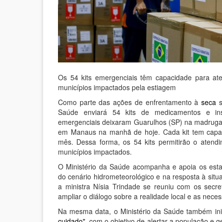
Os 54 kits emergenciais têm capacidade para at
municípios impactados pela estiagem
Como parte das ações de enfrentamento à
seca
s
Saúde enviará 54 kits de medicamentos e ins
emergenciais deixaram Guarulhos (SP) na madruga
em Manaus na manhã de hoje. Cada kit tem capac
mês. Dessa forma, os 54 kits permitirão o atend
municípios impactados.
O Ministério da Saúde acompanha e apoia os esta
do cenário hidrometeorológico e na resposta à situa
a ministra Nísia Trindade se reuniu com os secr
ampliar o diálogo sobre a realidade local e as nec
Na mesma data, o Ministério da Saúde também i
cuidado"
, com o objetivo de alertar a população e 