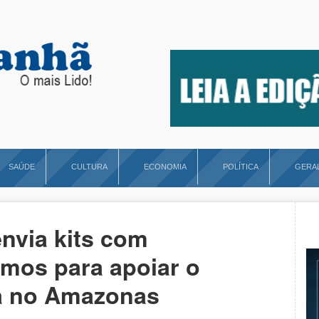
SAÚDE
CULTURA
ECONOMIA
POLÍTICA
GERA
envia kits com
mos para apoiar o
a no Amazonas