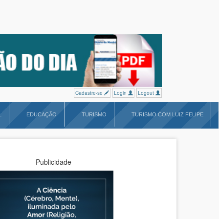
Cadastre-se
Login
Logout
L
EDUCAÇÃO
TURISMO
TURISMO COM LUIZ FELIPE
Publicidade