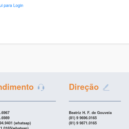
ui para Login
ndimento
Direção
4.6967
Beatriz H. F. de Gouveia
4.6989
(81) 9 9696.0165
894.9401 (whatsap)
(81) 9 9871.0165
71.0165(whatsap)