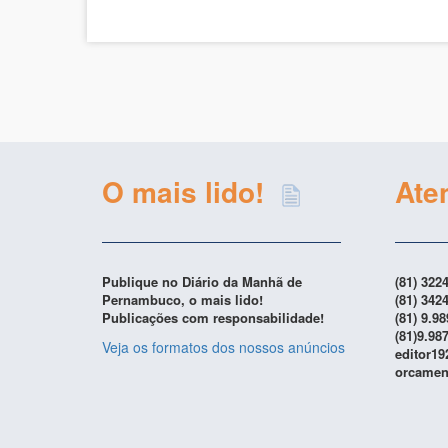
O mais lido!
Ate
Publique no Diário da Manhã de
(81) 322
Pernambuco, o mais lido!
(81) 342
Publicações com responsabilidade!
(81) 9.9
(81)9.98
Veja os formatos dos nossos anúncios
editor1
orcamen