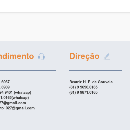
ndimento
Direção
4.6967
Beatriz H. F. de Gouveia
4.6989
(81) 9 9696.0165
894.9401 (whatsap)
(81) 9 9871.0165
71.0165(whatsap)
927@gmail.com
to1927@gmail.com