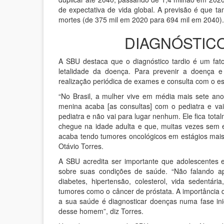
de expectativa de vida global. A previsão é qu
mortes (de 375 mil em 2020 para 694 mil em 2040).
DIAGNÓSTIC
A SBU destaca que o diagnóstico tardio é um fa
letalidade da doença. Para prevenir a doença e 
realização periódica de exames e consulta com o esp
“No Brasil, a mulher vive em média mais sete a
menina acaba [as consultas] com o pediatra e va
pediatra e não vai para lugar nenhum. Ele fica tota
chegue na idade adulta e que, muitas vezes sem 
acaba tendo tumores oncológicos em estágios mais
Otávio Torres.
A SBU acredita ser importante que adolescentes
sobre suas condições de saúde. “Não falando a
diabetes, hipertensão, colesterol, vida sedentár
tumores como o câncer de próstata. A importância
a sua saúde é diagnosticar doenças numa fase ini
desse homem”, diz Torres.