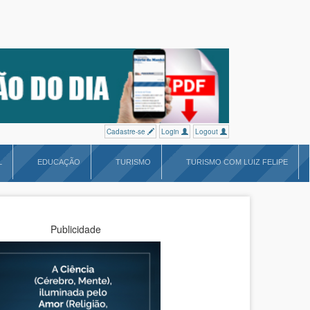
Cadastre-se
Login
Logout
L
EDUCAÇÃO
TURISMO
TURISMO COM LUIZ FELIPE
Publicidade