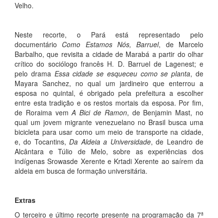
Velho.
Neste recorte, o Pará está representado pelo
documentário
Como Estamos Nós, Barruel
, de Marcelo
Barbalho, que revisita a cidade de Marabá a partir do olhar
crítico do sociólogo francês H. D. Barruel de Lagenest; e
pelo drama
Essa cidade se esqueceu como se planta
, de
Mayara Sanchez, no qual um jardineiro que enterrou a
esposa no quintal, é obrigado pela prefeitura a escolher
entre esta tradição e os restos mortais da esposa. Por fim,
de Roraima vem
A Bici de Ramon
, de Benjamin Mast, no
qual um jovem migrante venezuelano no Brasil busca uma
bicicleta para usar como um meio de transporte na cidade,
e, do Tocantins,
Da Aldeia a Universidade
, de Leandro de
Alcântara e Túlio de Melo, sobre as experiências dos
indígenas Srowasde Xerente e Krtadi Xerente ao saírem da
aldeia em busca de formação universitária.
Extras
O terceiro e último recorte presente na programação da 7ª