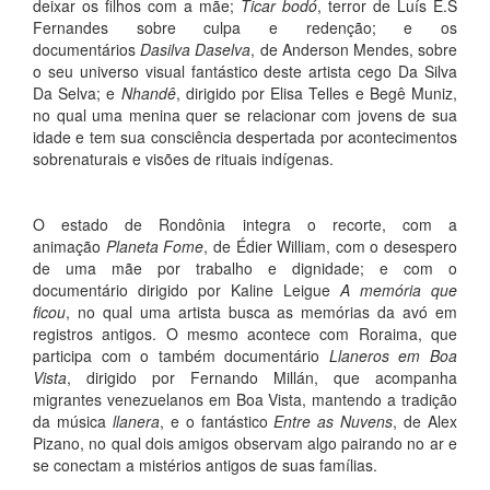
deixar os filhos com a mãe;
Ticar bodó
, terror de Luís E.S
Fernandes sobre culpa e redenção; e os
documentários
Dasilva Daselva
, de Anderson Mendes, sobre
o seu universo visual fantástico deste artista cego Da Silva
Da Selva; e
Nhandê
, dirigido por Elisa Telles e Begê Muniz,
no qual uma menina quer se relacionar com jovens de sua
idade e tem sua consciência despertada por acontecimentos
sobrenaturais e visões de rituais indígenas.
O estado de Rondônia integra o recorte, com a
animação
Planeta Fome
, de Édier William, com o desespero
de uma mãe por trabalho e dignidade; e com o
documentário dirigido por Kaline Leigue
A memória que
ficou
, no qual uma artista busca as memórias da avó em
registros antigos. O mesmo acontece com Roraima, que
participa com o também documentário
Llaneros em Boa
Vista
, dirigido por Fernando Millán, que acompanha
migrantes venezuelanos em Boa Vista, mantendo a tradição
da música
llanera
, e o fantástico
Entre as Nuvens
, de Alex
Pizano, no qual dois amigos observam algo pairando no ar e
se conectam a mistérios antigos de suas famílias.