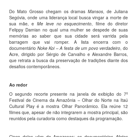
Do Mato Grosso chegam os dramas
Mansos
, de Juliana
Segóvia, onde uma liderança local busca vingar a morte de
sua mãe, e
Me leve no esquecimento
, filme do diretor
Felippy Damian no qual uma mulher se despede de suas
memórias ao saber que sua cidade será varrida pela
barragem que vai romper. A lista encerra com o
documentário
Noke Koi – A festa de um povo verdadeiro
, do
Acre, dirigido por Sérgio de Carvalho e Alexandre Barros,
que retrata a busca da preservação de tradições diante dos
desafios contemporâneos.
Ao redor
O segundo recorte presente na janela de exibição do 7º
Festival de Cinema da Amazônia – Olhar do Norte na Itaú
Cultural Play é a mostra Olhar Panorâmico. Ela reúne 12
filmes que, apesar de não integrarem a mostra principal, são
reunidos pela curadoria como destaques da programação.
Cinco deles vêm do Amazonas: os documentários
Afetos