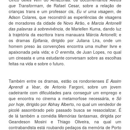
que Transformam
, de Rafael Cesar, sobre a relação de
crianças trans e um professor cis,
Eu vi uma visagem
, de
Adson Colares, que reconstrói as experiências de visagens
de moradores da cidade de Novo Airão, e
Marcia Antonelli
das palavras à sobrevivência
, de Mariellen Kuma, dando luz
à trajetória da escritora trans manauara Márcia Antonelli; e
os dramas
Epifania
, dirigido por Juliana Lira, onde um
homem preso às convenções encontra uma mulher livre e
apaixonada pela vida; e
O eremita
, de Juan Lopes, no qual
um cineasta e uma estudante conversam sobre as escolhas
feitas na vida e sobre o futuro.
Também entre os dramas, estão os rondonienses
E Assim
Aprendi a Voar
, de Antonio Fargoni, sobre um jovem
cadeirante com dificuldades para conseguir um emprego e
que encontra no cinema a metamorfose necessária, e
Só
por hoje
, dirigido por Abhay Alberto, no qual um vendedor de
picolé assombrado pelo passado busca se ressocializar. É
de lá também a comédia
Memórias fantasmas
, dirigida por
Geandeson Mosini e Thiago Oliveira, na qual um
contrabandista está roubando pedaços da memória de Porto