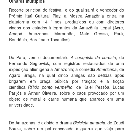
Olhares múltiplos
Recorte principal do festival, e do qual sairá o vencedor do
Prêmio Itaú Cultural Play, a Mostra Amazônia entra na
plataforma com 14 filmes, produzidos ou com diretores
vindos dos estados integrantes da Amazônia Legal (Acre,
Amapá, Amazonas, Maranhão, Mato Grosso, Pará,
Rondônia, Roraima e Tocantins).
Do Pará, vem o documentário
A conquista da floresta
, de
Fernando Segtowick, com registros restaurados de uma
expedição alienígena à Amazônia; a comédia
Americana
, de
Agarb Braga, na qual cinco amigas são detidas após
brigarem em praça pública por traição; e a ficção
científica
Pálido ponto vermelho
, de Kalel Pessôa, Lucas
Parijós e Arthur Oliveira, sobre o caos provocado por um
objeto de metal e carne humana que aparece em uma
universidade.
Do Amazonas, é exibido o drama
Bicicleta amarela
, de Zeudi
Souza, sobre um pai convocado à guerra que viaja para