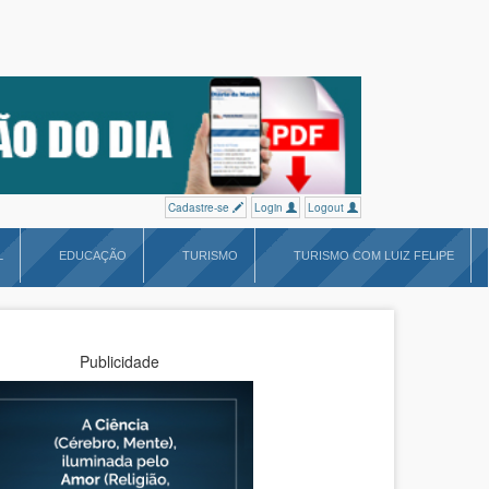
Cadastre-se
Login
Logout
L
EDUCAÇÃO
TURISMO
TURISMO COM LUIZ FELIPE
Publicidade