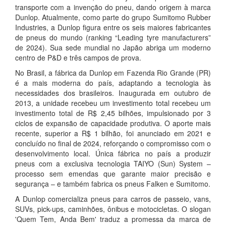
transporte com a invenção do pneu, dando origem à marca
Dunlop. Atualmente, como parte do grupo Sumitomo Rubber
Industries, a Dunlop figura entre os seis maiores fabricantes
de pneus do mundo (ranking “Leading tyre manufacturers”
de 2024). Sua sede mundial no Japão abriga um moderno
centro de P&D e três campos de prova.
No Brasil, a fábrica da Dunlop em Fazenda Rio Grande (PR)
é a mais moderna do país, adaptando a tecnologia às
necessidades dos brasileiros. Inaugurada em outubro de
2013, a unidade recebeu um investimento total recebeu um
investimento total de R$ 2,45 bilhões, impulsionado por 3
ciclos de expansão de capacidade produtiva. O aporte mais
recente, superior a R$ 1 bilhão, foi anunciado em 2021 e
concluído no final de 2024, reforçando o compromisso com o
desenvolvimento local. Única fábrica no país a produzir
pneus com a exclusiva tecnologia TAIYO (Sun) System –
processo sem emendas que garante maior precisão e
segurança – e também fabrica os pneus Falken e Sumitomo.
A Dunlop comercializa pneus para carros de passeio, vans,
SUVs, pick-ups, caminhões, ônibus e motocicletas. O slogan
'Quem Tem, Anda Bem' traduz a promessa da marca de