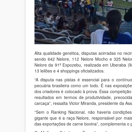
Alta qualidade genética, disputas acirradas no rec
sendo 642 Nelore, 112 Nelore Mocho e 325 Nelor
Nelore da 91ª Expozebu, realizada em Uberaba (M
13 leilões e 4 shoppings oficializados.
“A disputa nas pistas é essencial para o contín
pecuária brasileira como um todo. É nas exposiçõ
dos criadores é colocado à prova. Essa competição
resultados em termos de produtividade, precoci
carcaça”, ressalta Victor Miranda, presidente da As
“Sem o Ranking Nacional, não haveria condições
gigante que é a raça Nelore, responsável por ma
das exportações de carne bovina”, complementa o p