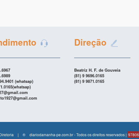
ndimento
Direção
4.6967
Beatriz H. F. de Gouveia
4.6989
(81) 9 9696.0165
894.9401 (whatsap)
(81) 9 9871.0165
71.0165(whatsap)
927@gmail.com
to1927@gmail.com
Diretoria
|
®
diariodamanha-pe.com.br - Todos os direitos reservados |
978068