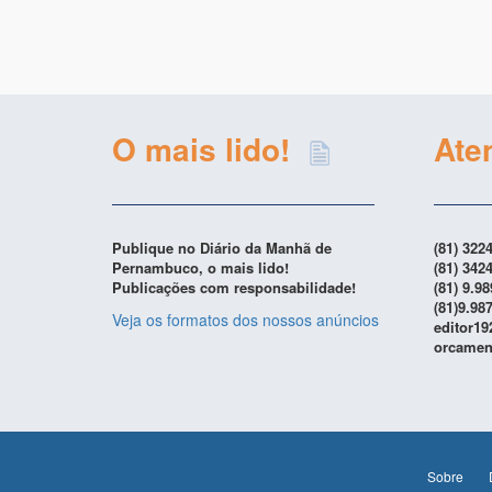
O mais lido!
Ate
Publique no Diário da Manhã de
(81) 322
Pernambuco, o mais lido!
(81) 342
Publicações com responsabilidade!
(81) 9.9
(81)9.98
Veja os formatos dos nossos anúncios
editor1
orcamen
Sobre