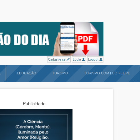
Cadastre-se
Login
Logout
L
EDUCAÇÃO
TURISMO
TURISMO COM LUIZ FELIPE
Publicidade