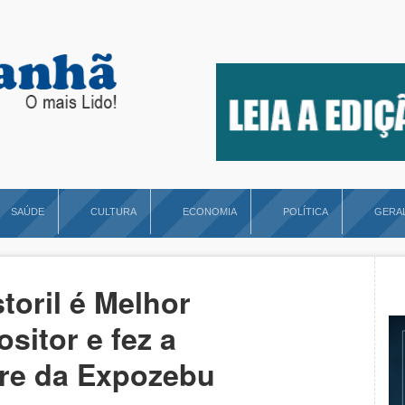
SAÚDE
CULTURA
ECONOMIA
POLÍTICA
GERA
oril é Melhor
sitor e fez a
re da Expozebu