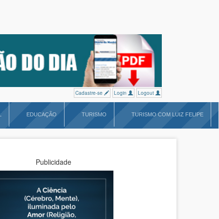
Cadastre-se
Login
Logout
L
EDUCAÇÃO
TURISMO
TURISMO COM LUIZ FELIPE
Publicidade