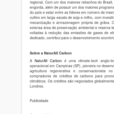
regional. Com um dos maiores rebanhos do Brasil, d
engorda, além de possuir um dos maiores programas 
do país e estar entre as líderes em número de inse
cultivo em larga escala de soja e milho, com invest
mecanização e armazenagem própria de grãos. C
extensa área de preservação ambiental e reserva le
voltadas à redução das emissões de gases de efe
dedicado, contribui para o desenvolvimento econôm
Sobre a NaturAll Carbon
A
NaturAll Carbon
é uma climate-tech anglo-br
operacional em Campinas (SP), pioneira no desenv
agricultura regenerativa e conservacionista n
compradores de créditos de carbono para promo
climáticos. Os créditos são negociados globalmen
Londres.
Publicidade