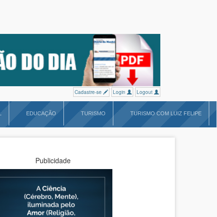
Cadastre-se
Login
Logout
L
EDUCAÇÃO
TURISMO
TURISMO COM LUIZ FELIPE
Publicidade