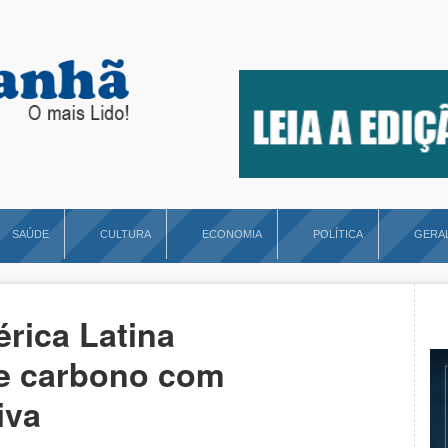
SAÚDE
CULTURA
ECONOMIA
POLÍTICA
GERA
rica Latina
de carbono com
iva