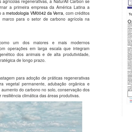
 agrícolas regenerativas, a NaturAll Carbon se
rnar a primeira empresa da América Latina a
do a
metodologia VM0042 da Verra
, com créditos
m marco para o setor de carbono agrícola na
a como um dos maiores e mais modernos
com operações em larga escala que integram
enético dos animais e de alta produtividade,
tratégica de longo prazo.
astagem para adoção de práticas regenerativas
tura vegetal permanente, adubação orgânica e
 o aumento do carbono no solo, conservação dos
 resiliência climática das áreas produtivas.