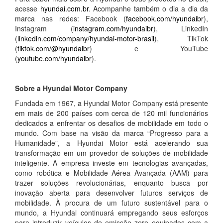
acesse
hyundai.com.br
. Acompanhe também o dia a dia da
marca nas redes: Facebook (
facebook.com/hyundaibr
),
Instagram (
instagram.com/hyundaibr
), LinkedIn
(
linkedin.com/company/hyundai-motor-brasil
), TikTok
(
tiktok.com/@hyundaibr
) e YouTube
(
youtube.com/hyundaibr
).
Sobre a Hyundai Motor Company
Fundada em 1967, a Hyundai Motor Company está presente
em mais de 200 países com cerca de 120 mil funcionários
dedicados a enfrentar os desafios de mobilidade em todo o
mundo. Com base na visão da marca “Progresso para a
Humanidade”, a Hyundai Motor está acelerando sua
transformação em um provedor de soluções de mobilidade
inteligente. A empresa investe em tecnologias avançadas,
como robótica e Mobilidade Aérea Avançada (AAM) para
trazer soluções revolucionárias, enquanto busca por
inovação aberta para desenvolver futuros serviços de
mobilidade. À procura de um futuro sustentável para o
mundo, a Hyundai continuará empregando seus esforços
para introduzir veículos de emissão zero equipados com a