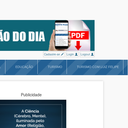
Cadastre-se
Login
Logout
L
EDUCAÇÃO
TURISMO
TURISMO COM LUIZ FELIPE
Publicidade