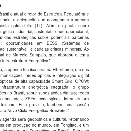
a
asil e atual diretor de Estratégia Regulatória e
 Sampaio, a delegação que acompanha a agenda
esta quinta-feira (11). Além da pauta sobre
ética industrial; sustentabilidade operacional;
cutidas estratégicas sobre potenciais parcerias
strial; oportunidades em BESS (Sistemas de
 sustentável; e cadeias críticas minerais. Ao
cional de Marcelo Sampaio, que abordou o tema
 Infraestrutura Energética.”
ho, a agenda técnica será na Fiberhome, um dos
municações, redes ópticas e integração digital
s ópticas de alta capacidade Smart Grid; OPGW;
infraestrutura energética integrada, o grupo
ões no Brasil, sobre subestações digitais; redes
s conectadas; ZPEs tecnológicas; infraestrutura
 + telecom. Está previsto, também, uma sessão
ra o Novo Ciclo Energético Brasileiro.”
 agenda será geopolítica e cultural, retomando
Bess em produção no mundo, em Tongliao, e um
Infraestrutura Energética no Brasil”. Entre as