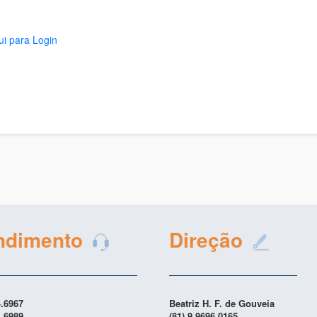
ui para Login
ndimento
Direção
4.6967
Beatriz H. F. de Gouveia
4.6989
(81) 9 9696.0165