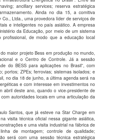
aving; ancillary services; reserva estratégica
+ armazenamento. Ainda no dia 15, a comitiva
 Co., Ltda., uma provedora líder de serviços de
tais e inteligentes no país asiático. A empresa
Ministério da Educação, por meio de um sistema
ão profissional, de modo que a educação local
nta do maior projeto Bess em produção no mundo,
acional e o Centro de Controle. Já a sessão
ade do BESS para aplicações no Brasil”, com
o; portos; ZPEs; ferrovias; sistemas isolados; e
il, no dia 18 de junho, a última agenda será na
nergéticas e com interesse em investimentos no
m abril deste ano, quando o vice-presidente de
u com autoridades locais em uma articulação da
aulo Santos, que já esteve na Star Charge em
 visita técnica oficial nessa gigante asiática,
strações e uma visita industrial na fábrica de
linha de montagem; controle de qualidade;
são será com uma sessão técnica estratégica