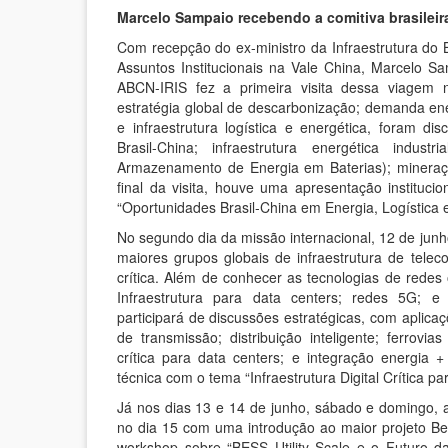
Marcelo Sampaio recebendo a comitiva brasileir
Com recepção do ex-ministro da Infraestrutura do Br
Assuntos Institucionais na Vale China, Marcelo
ABCN-IRIS fez a primeira visita dessa viagem n
estratégia global de descarbonização; demanda energ
e infraestrutura logística e energética, foram dis
Brasil-China; infraestrutura energética indu
Armazenamento de Energia em Baterias); mineração
final da visita, houve uma apresentação institu
“Oportunidades Brasil-China em Energia, Logística e
No segundo dia da missão internacional, 12 de jun
maiores grupos globais de infraestrutura de teleco
crítica. Além de conhecer as tecnologias de rede
Infraestrutura para data centers; redes 5G; e 
participará de discussões estratégicas, com aplicaç
de transmissão; distribuição inteligente; ferrovia
crítica para data centers; e integração energia
técnica com o tema “Infraestrutura Digital Crítica pa
Já nos dias 13 e 14 de junho, sábado e domingo, a
no dia 15 com uma introdução ao maior projeto 
workshop sobre “BESS Utility Scale e o Futuro da 