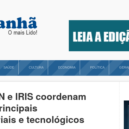
SAÚDE
CULTURA
ECONOMIA
POLÍTICA
GERA
N e IRIS coordenam
rincipais
iais e tecnológicos