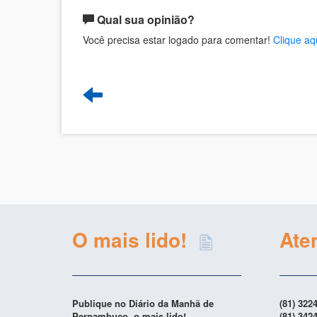
Qual sua opinião?
Você precisa estar logado para comentar!
Clique aq
O mais lido!
Ate
Publique no Diário da Manhã de
(81) 322
Pernambuco, o mais lido!
(81) 342