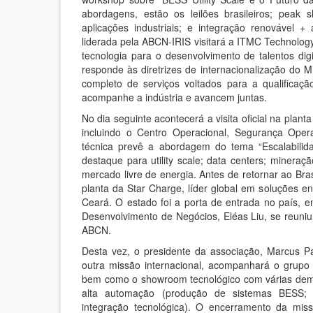
abordagens, estão os leilões brasileiros; peak sh
aplicações industriais; e integração renovável 
liderada pela ABCN-IRIS visitará a ITMC Technology
tecnologia para o desenvolvimento de talentos digi
responde às diretrizes de internacionalização do 
completo de serviços voltados para a qualificaç
acompanhe a indústria e avancem juntas.
No dia seguinte acontecerá a visita oficial na pla
incluindo o Centro Operacional, Segurança Oper
técnica prevê a abordagem do tema “Escalabilid
destaque para utility scale; data centers; mineraçã
mercado livre de energia. Antes de retornar ao Bras
planta da Star Charge, líder global em soluções e
Ceará. O estado foi a porta de entrada no país, e
Desenvolvimento de Negócios, Eléas Liu, se reuni
ABCN.
Desta vez, o presidente da associação, Marcus P
outra missão internacional, acompanhará o grupo na
bem como o showroom tecnológico com várias demon
alta automação (produção de sistemas BESS; 
integração tecnológica). O encerramento da mis