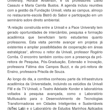
University, Horace Anderson, e os professores David
Cassuto e Maria Camila Bustos. A agenda incluiu reuniões
com a gestão da Fundação Univali, visita ao campus, almoço
no restaurante-escola Bistrô do Sabor e participação em um
seminário sobre direito ambiental.
“A relação construída entre a Univali e a Pace University tem
gerado oportunidades de intercâmbio, pesquisa e formação
acadêmica que beneficiam tanto estudantes quanto
professores. Esta visita permite avançar em projetos já
existentes e ampliar possibilidades de cooperação em áreas
estratégicas”, afirmou o reitor da Univali, professor Rogério
Corrêa. O encontro também contou com a presença da pró-
reitora de Pesquisa, Pós-Graduação, Extensão e Inovação,
professora Fátima dos Campos Buzzi, e da pró-reitora de
Ensino, professora Priscila de Souza.
Ao longo do dia, a comitiva conheceu parte da infraestrutura
acadêmica da Universidade, incluindo os estúdios da Univali
FM e da TV Univali, o Teatro Adelaide Konder e laboratórios
voltados à pesquisa avançada, como o Laboratório
Multiusuário para o Desenvolvimento de Tecnologias
Transformadoras em Cidades Inteligentes e Sustentáveis
(
IoTec Lab
) e o Laboratório de Estudos Marinhos Aplicados