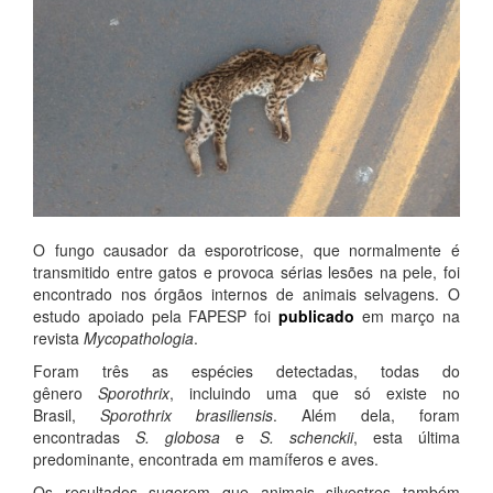
O fungo causador da esporotricose, que normalmente é
transmitido entre gatos e provoca sérias lesões na pele, foi
encontrado nos órgãos internos de animais selvagens. O
estudo apoiado pela FAPESP foi
publicado
em março na
revista
Mycopathologia
.
Foram três as espécies detectadas, todas do
gênero
Sporothrix
, incluindo uma que só existe no
Brasil,
Sporothrix brasiliensis
. Além dela, foram
encontradas
S. globosa
e
S. schenckii
, esta última
predominante, encontrada em mamíferos e aves.
Os resultados sugerem que animais silvestres também