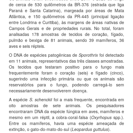
de cerca de 530 quilômetros da BR-376 (estrada que liga
Paraná e Santa Catarina), margeada por áreas de Mata
Atlântica, e 150 quilômetros da PR-445 (principal ligação
entre Londrina e Curitiba), às margens de áreas nativas de
Campos Gerais e de propriedades rurais. No total, foram
analisadas 178 amostras de tecidos de coração, fígado,
pulmão e bexiga de 81 animais, sendo 39 mamíferos, 36
aves e seis répteis.
O DNA de espécies patogênicas de
Sporothrix
foi detectado
em 11 animais, representativos das três classes amostradas.
Os tecidos que testaram positivo para o fungo mais
frequentemente foram o coração (seis) e fígado (cinco),
sugerindo uma infecção primária ou que os animais são
reservatórios para o fungo, podendo carregá-lo sem
necessariamente desenvolverem doença.
A espécie
S. schenckii
foi a mais frequente, encontrada em
oito amostras de sete animais. Os pesquisadores
encontraram DNA da espécie fúngica em aves, mamíferos e
mesmo em um réptil, a cobra-coral-falsa (
Oxyrhopus
spp.).
Entre os mamíferos, havia uma espécie ameaçada de
extinção, o gato-do-mato-do-sul (
Leopardus guttulus
).