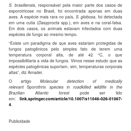
S. brasiliensis
, responsável pela maior parte dos casos de
esporotricose no Brasil, foi encontrada apenas em duas
aves. A espécie mais rara no país,
S. globosa
, foi detectada
em uma cutia (
Dasyprocta
spp.), em aves e na coral-falsa.
Em dois casos, os animais estavam infectados com duas
espécies de fungo ao mesmo tempo.
“Existe um paradigma de que aves estariam protegidas de
fungos patogênicos pelo simples fato de terem uma
temperatura corporal alta, de até 42 °C, o que
impossibilitaria a vida de fungos. Vimos nesse estudo que as
espécies patogênicas suportam, sim, temperaturas corporais
altas”, diz Amadei.
O artigo
Molecular detection of medically
relevant
Sporothrix
species in roadkilled wildlife in the
Brazilian Atlantic forest
pode ser lido
em:
link.springer.com/article/10.1007/s11046-026-01067-
4
.
Publicidade