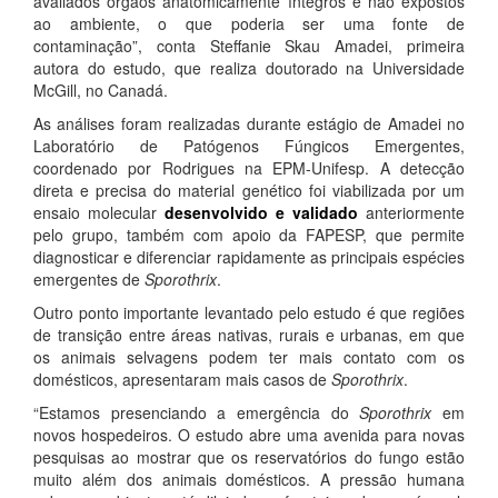
avaliados órgãos anatomicamente íntegros e não expostos
ao ambiente, o que poderia ser uma fonte de
contaminação”, conta Steffanie Skau Amadei, primeira
autora do estudo, que realiza doutorado na Universidade
McGill, no Canadá.
As análises foram realizadas durante estágio de Amadei no
Laboratório de Patógenos Fúngicos Emergentes,
coordenado por Rodrigues na EPM-Unifesp. A detecção
direta e precisa do material genético foi viabilizada por um
ensaio molecular
desenvolvido e validado
anteriormente
pelo grupo, também com apoio da FAPESP, que permite
diagnosticar e diferenciar rapidamente as principais espécies
emergentes de
Sporothrix
.
Outro ponto importante levantado pelo estudo é que regiões
de transição entre áreas nativas, rurais e urbanas, em que
os animais selvagens podem ter mais contato com os
domésticos, apresentaram mais casos de
Sporothrix
.
“Estamos presenciando a emergência do
Sporothrix
em
novos hospedeiros. O estudo abre uma avenida para novas
pesquisas ao mostrar que os reservatórios do fungo estão
muito além dos animais domésticos. A pressão humana