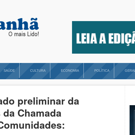
SAÚDE
CULTURA
ECONOMIA
POLÍTICA
GERA
ado preliminar da
s da Chamada
e Comunidades: