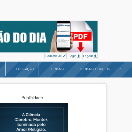
Cadastre-se
Login
Logout
L
EDUCAÇÃO
TURISMO
TURISMO COM LUIZ FELIPE
Publicidade