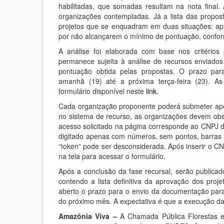
habilitadas, que somadas resultam na nota final.
organizações contempladas. Já a lista das propos
projetos que se enquadram em duas situações: apt
por não alcançarem o mínimo de pontuação, confo
A análise foi elaborada com base nos critérios 
permanece sujeita à análise de recursos enviados
pontuação obtida pelas propostas. O prazo par
amanhã (19) até a próxima terça-feira (23). As
formulário disponível neste
link
.
Cada organização proponente poderá submeter ape
no sistema de recurso, as organizações devem obs
acesso solicitado na página corresponde ao CNPJ 
digitado apenas com números, sem pontos, barras 
“token” pode ser desconsiderada. Após inserir o CN
na tela para acessar o formulário.
Após a conclusão da fase recursal, serão publicado
contendo a lista definitiva da aprovação dos proj
aberto o prazo para o envio da documentação para c
do próximo mês. A expectativa é que a execução da
Amazônia Viva –
A Chamada Pública Florestas e